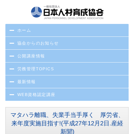
ホーム
協会からのお知らせ
公開講座情報
労務管理TOPICS
最新情報
WEB資格認定講座
マタハラ離職、失業手当手厚く 厚労省、
来年度実施目指す!(平成27年12月2日.産経
新聞)