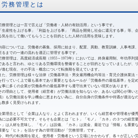
労務管理とは
労務管理とは一言で言えば「労働者・人材の有効活用」という事です。
「生産性を上げる事」「利益を上げる事」「商品を開発し社会に還元する事」等、
る気を出して働いてもらうことを目的とした人材の活用を意味します。
内容については、労働者の募集、採用に始まり、配置、異動、教育訓練、人事考課
至るまでの一連の流れを適正に管理する事です。
労務管理は、高度経済成長期（1955～1973年）においては、終身雇用制、年功序
であると言われ、ゆとりある労働環境を整備することが目的となっていましたが、
が進む現在、その手法・概念について転換期を迎えています。
また、労務管理は様々な法律（労働基準法・男女雇用機会均等法・育児介護休業法
を行っていく上で最も基本であり重要となるルールが「労働条件の最低基準」を定
な事に多くの企業が労働条件の最低基準すら遵守出来ていない現実があります。
その理由として、使用者（経営者）が労働法規を知らないか、あるいは関心が薄い
員）も労働法規を学ぶ機会に恵まれない為に、自分自身の労働条件や待遇が適法な
も数多く見受けられます。
企業理念として「企業は人なり」とよく言われますが、いくら経営者や管理者が優
為には必要不可欠です。そもそも企業とは「ヒト」「モノ」「カネ」の３つの経営
ト」は人材を意味し、「モノ」は設備、「カネ」は資金、最近では「情報」も重要
重要な「ヒト」を活かす為の管理活動が「労務管理」です。
今、時代の転換期を迎え、使用者・労働者という立場にかかわらず、各々が正しい