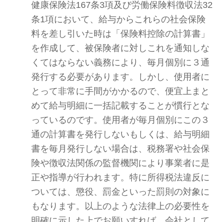
健康保険法167条3項及び労働保険料徴収法32
条1項において、給与からこれらの社会保険
料を差し引いた時は「保険料控除の計算書」
を作成して、被保険者に対しこれを通知しな
くてはならない義務により、毎月個別に３通
発行する必要があります。しかし、使用者に
とって非常に手間がかかるので、便宜上まと
めて給与明細に一括記載することが慣行とな
っているのです。使用者が毎月個別にこの３
通の計算書を発行しないもしくは、給与明細
書を毎月発行しない場合は、税務署や社会保
険や徴収法関係の監督機関により事業者に是
正や指導が行われます。特に所得税法違反に
ついては、懲役、罰金といった罰則の対象に
もなります。以上のような法律上の必要性を
明確に示した上でお願いすれば、会社として