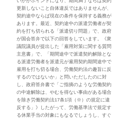
いかがポイントになり、期間満了ならば契約
更新しないこと自体違反ではありませんが、
契約途中ならば現在の条件を保持する義務が
あります。最近、契約途中の派遣労働者が契
約を打ち切られる「派遣切り問題」で、政府
が国会答弁で以下の回答をしています。《衆
議院議員が提出した「雇用対策に関する質問
主意書」で、「期間途中で派遣契約解除とな
る派遣労働者を派遣元が雇用契約期間途中で
雇用を打ち切る場合、労働契約法の趣旨に反
するのではないか」と問いただしたのに対
し、政府答弁書で「ご指摘のような労働契約
の中途解除は、やむを得ない事由がある場合
を除き労働契約法17条1項（※）の規定に違
反する」》したがって、労働基準法で規定す
る休業手当の対象にもなるでしょうし、すぐ