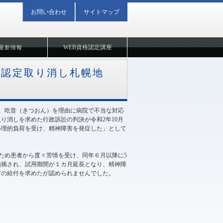
お問い合わせ
サイトマップ
WEB資格認定講座
最新情報
不認定取り消し札幌地
は、吃音（きつおん）を理由に病院で不当な対応
り消しを求めた行政訴訟の判決が令和2年10月
心理的負荷を受け、精神障害を発症した」として
のため患者から度々苦情を受け、同年６月以降に5
指摘され、試用期間が１カ月延長となり、精神障
どの給付を求めたが認められませんでした。
2020年10月15日 09:20