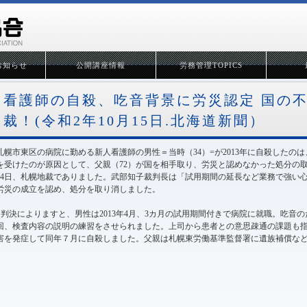
お知らせ
公開講座情報
労務管理TOPICS
看護師の自殺、吃音背景に労災認定 国の
裁！(令和2年10月15日.北海道新聞）
札幌市東区の病院に勤める新人看護師の男性＝当時（34）=が2013年に自殺したの
を受けたのが原因として、父親（72）が国を相手取り、労災と認めなかった処分の取
14日、札幌地裁でありました。武部知子裁判長は「試用期間の延長など業務で強い
労災の成立を認め、処分を取り消しました。
●判決によりますと、男性は2013年4月、3カ月の試用期間付きで病院に就職。吃音
回、検査内容の説明の練習をさせられました。上司から患者との意思疎通の課題も
害を発症して同年７月に自殺しました。父親は札幌東労働基準監督署に遺族補償な