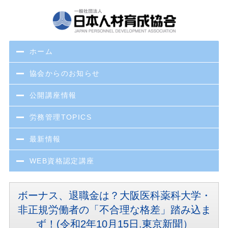
ホーム
協会からのお知らせ
公開講座情報
労務管理TOPICS
最新情報
WEB資格認定講座
ボーナス、退職金は？大阪医科薬科大学・
非正規労働者の「不合理な格差」踏み込ま
ず！(令和2年10月15日.東京新聞）