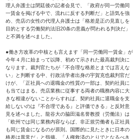
理人弁護士は閉廷後の記者会見で、「政府が同一労働同
一賃金を掲げる中で、流れに反する判断だ」と語気を強
め、売店の女性の代理人弁護士は「格差是正の見直しを
目的とする労働契約法旧20条の意義が問われる判決だ」
と不満を述べました。
●働き方改革の中核とも言えます「同一労働同一賃金」が
今年４月に始まって以降、初めて示された最高裁判決に
なります。裁判官たちが「不合理な格差とまでは言えな
い」と判断する中、行政法学者出身の宇賀克也裁判官だ
けが、「正社員への退職金の性質の一部は、契約社員に
も当てはまる。売店業務に従事する両者の職務内容に大
きな相違がないことからすれば、契約社員に退職金を支
給しないのは『不合理である』と評価できる」と反対意
見を述べました。龍谷大の脇田滋名誉教授（労働法）は
「欧州では同じ業務内容ならば、非正規労働者も正社員
も同じ賃金になるのが原則。国際的に見たときに日本の
格差は異常だ」と指摘。「人権救済のとりでとなるべき