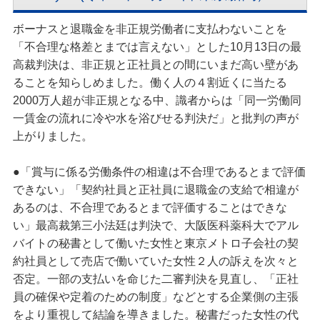
ボーナスと退職金を非正規労働者に支払わないことを
「不合理な格差とまでは言えない」とした10月13日の最
高裁判決は、非正規と正社員との間にいまだ高い壁があ
ることを知らしめました。働く人の４割近くに当たる
2000万人超が非正規となる中、識者からは「同一労働同
一賃金の流れに冷や水を浴びせる判決だ」と批判の声が
上がりました。
●「賞与に係る労働条件の相違は不合理であるとまで評価
できない」「契約社員と正社員に退職金の支給で相違が
あるのは、不合理であるとまで評価することはできな
い」最高裁第三小法廷は判決で、大阪医科薬科大でアル
バイトの秘書として働いた女性と東京メトロ子会社の契
約社員として売店で働いていた女性２人の訴えを次々と
否定。一部の支払いを命じた二審判決を見直し、「正社
員の確保や定着のための制度」などとする企業側の主張
をより重視して結論を導きました。秘書だった女性の代