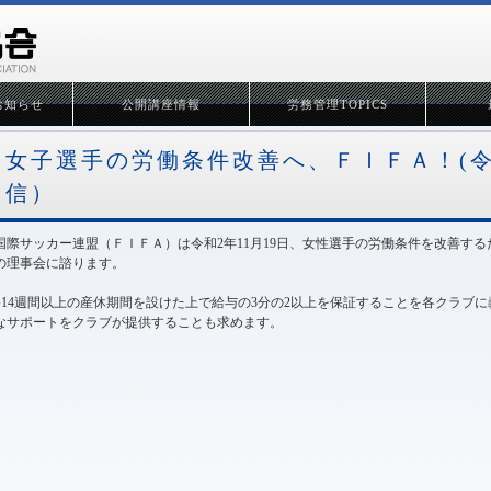
お知らせ
公開講座情報
労務管理TOPICS
女子選手の労働条件改善へ、ＦＩＦＡ！(令和
信）
国際サッカー連盟（ＦＩＦＡ）は令和2年11月19日、女性選手の労働条件を改善する
の理事会に諮ります。
●14週間以上の産休期間を設けた上で給与の3分の2以上を保証することを各クラブ
なサポートをクラブが提供することも求めます。