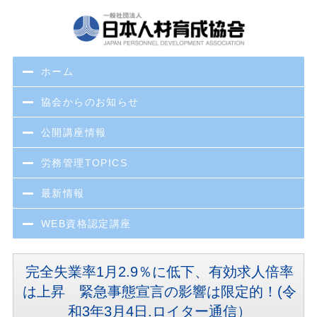
ホーム
協会からのお知らせ
公開講座情報
労務管理TOPICS
最新情報
WEB資格認定講座
完全失業率1月2.9％に低下、有効求人倍率
は上昇 緊急事態宣言の影響は限定的！(令
和3年3月4日.ロイター通信）