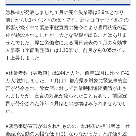
総務省が発表しました１月の完全失業率は2.9％となり、
前月から0.1ポイントの低下です。新型コロナウイルスの
影響が続く中で緊急事態宣言の発令により雇用状況の悪
化が懸念されましたが、大きな影響が出ることはありま
せんでした。厚生労働省による同日発表の１月の有効求
人倍率（季節調整値）は1.10倍で、前月から0.05ポイン
ト上昇しました。
●休業者数（実数値）は244万人と、前年12月に比べて42
万人増加しました。１月は11都府県を対象に緊急事態宣
言が発令され、飲食店に対して営業時間短縮要請が出さ
れましたが、宣言の対象が絞られたこともあり、前回宣
言が発令された昨年４月ほどの急増はみられませんでし
た。
●緊急事態宣言が出されたものの、総務省の担当者は「社
会経済活動の大幅な低下にはならなかった」と評価を述