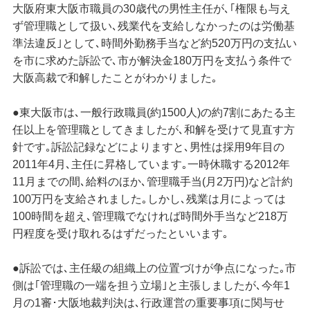
大阪府東大阪市職員の30歳代の男性主任が､｢権限も与え
ず管理職として扱い､残業代を支給しなかったのは労働基
準法違反｣として､時間外勤務手当など約520万円の支払い
を市に求めた訴訟で､市が解決金180万円を支払う条件で
大阪高裁で和解したことがわかりました｡
●東大阪市は､一般行政職員(約1500人)の約7割にあたる主
任以上を管理職としてきましたが､和解を受けて見直す方
針です｡訴訟記録などによりますと､男性は採用9年目の
2011年4月､主任に昇格しています｡一時休職する2012年
11月までの間､給料のほか､管理職手当(月2万円)など計約
100万円を支給されました｡しかし､残業は月によっては
100時間を超え､管理職でなければ時間外手当など218万
円程度を受け取れるはずだったといいます｡
●訴訟では､主任級の組織上の位置づけが争点になった｡市
側は｢管理職の一端を担う立場｣と主張しましたが､今年1
月の1審･大阪地裁判決は､行政運営の重要事項に関与せ