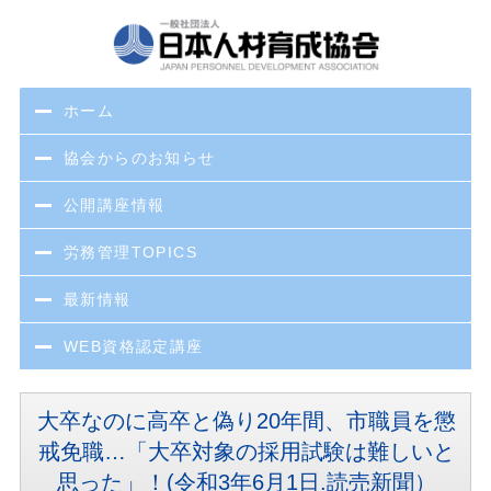
ホーム
協会からのお知らせ
公開講座情報
労務管理TOPICS
最新情報
WEB資格認定講座
大卒なのに高卒と偽り20年間、市職員を懲
戒免職…「大卒対象の採用試験は難しいと
思った」！(令和3年6月1日.読売新聞）