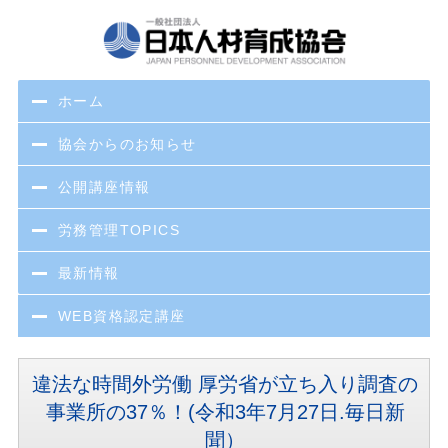
ホーム
協会からのお知らせ
公開講座情報
労務管理TOPICS
最新情報
WEB資格認定講座
違法な時間外労働 厚労省が立ち入り調査の
事業所の37％！(令和3年7月27日.毎日新
聞）