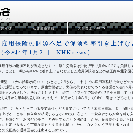
お知らせ
公開講座情報
労務管理TOPICS
雇用保険の財源不足で保険料率引き上げな
(令和4年1月21日.NHKnews）
雇用保険の財源不足が課題となる中、厚生労働省は労使折半で賃金の0.2％を負担
を、ことし10月から0.6％に引き上げるなどとした雇用保険法などの改正案を通常
●新型コロナの影響が続く中、おととし2月から、これまでの雇用調整助成金などの
足が課題となっています。厚生労働省は、労使の代表などでつくる審議会で去年9月
綱をまとめました。それによりますと、現在、労使折半で賃金の0.2％を負担して
とし4月から半年間据え置いたうえで、10月から来年3月まで0.6％に引き上げるとし
●現在、2.5％となっている失業給付などの事業についての「国庫負担率」を、雇用
き上げることや、積立金が枯渇するなどの状況に応じて、一般会計から資金を繰り
す。審議会で「おおむね妥当」と答申することを決めましたが、企業側の委員から
滑に対応できるよう丁寧な周知と支援をお願いしたい」などという意見も出されま
どの改正案を通常国会に提出する方針です。