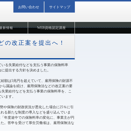
お問い合わせ
サイトマップ
WEB資格認定講座
最新情報
どの改正案を提出へ！
している失業給付などを支払う事業の保険料率
国会に提出する方針を決めました。
支給額は5兆円を超えていて、雇用保険の財源不
から議論を続け、雇用保険法などの改正案の要
いる失業給付などを支払う事業の保険料率を、こ
ています。
情勢や保険の財政状況が悪化した場合に25％に引
入れる新たな制度の導入などを盛り込んでいま
は「年度途中での保険料率の変化に、事業主が円
した。答申を受けて厚生労働省は、雇用保険法な