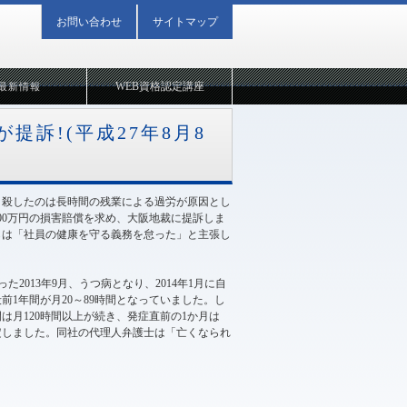
お問い合わせ
サイトマップ
WEB資格認定講座
最新情報
訴!(平成27年8月8
自殺したのは長時間の残業による過労が原因とし
000万円の損害賠償を求め、大阪地裁に提訴しま
らは「社員の健康を守る義務を怠った」と主張し
013年9月、うつ病となり、2014年1月に自
1年間が月20～89時間となっていました。し
月120時間以上が続き、発症直前の1か月は
定しました。同社の代理人弁護士は「亡くなられ
2015年08月08日 13:29