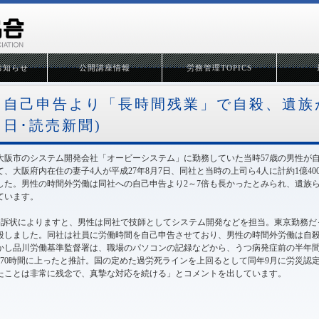
お知らせ
公開講座情報
労務管理TOPICS
自己申告より「長時間残業」で自殺、遺族が提
日･読売新聞)
大阪市のシステム開発会社「オービーシステム」に勤務していた当時57歳の男性が
て、大阪府内在住の妻子4人が平成27年8月7日、同社と当時の上司ら4人に計約1億4
した。男性の時間外労働は同社への自己申告より2～7倍も長かったとみられ、遺族
ています。
●訴状によりますと、男性は同社で技師としてシステム開発などを担当。東京勤務だった2
殺しました。同社は社員に労働時間を自己申告させており、男性の時間外労働は自殺前
かし品川労働基準監督署は、職場のパソコンの記録などから、うつ病発症前の半年間は
170時間に上ったと推計。国の定めた過労死ラインを上回るとして同年9月に労災認
たことは非常に残念で、真摯な対応を続ける」とコメントを出しています。