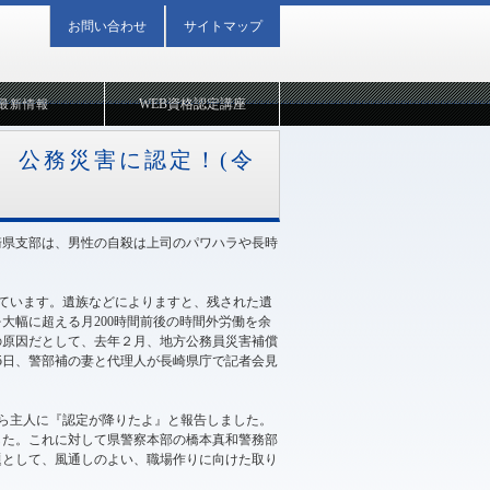
お問い合わせ
サイトマップ
WEB資格認定講座
最新情報
 公務災害に認定！(令
崎県支部は、男性の自殺は上司のパワハラや長時
しています。遺族などによりますと、残された遺
大幅に超える月200時間前後の時間外労働を余
の原因だとして、去年２月、地方公務員災害補償
5日、警部補の妻と代理人が長崎県庁で記者会見
ら主人に『認定が降りたよ』と報告しました。
した。これに対して県警察本部の橋本真和警務部
題として、風通しのよい、職場作りに向けた取り