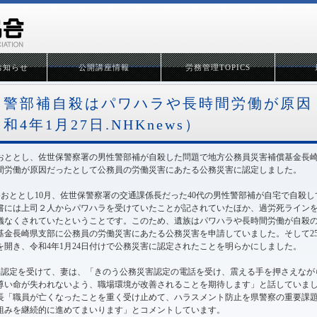
お知らせ
公開講座情報
労務管理TOPICS
警部補自殺はパワハラや長時間労働が原因
和4年1月27日.NHKnews）
おととし、佐世保警察署の男性警部補が自殺した問題で地方公務員災害補償基金長
間労働が原因だったとして公務員の労働災害にあたる公務災害に認定しました。
●おととし10月、佐世保警察署の交通課係長だった40代の男性警部補が自宅で自殺
書には上司２人からパワハラを受けていたことが記されていたほか、過労死ラインを
儀なくされていたということです。このため、遺族はパワハラや長時間労働が自殺
基金長崎県支部に公務員の労働災害にあたる公務災害を申請していました。そして2
を開き、令和4年1月24日付けで公務災害に認定されたことを明らかにしました。
●認定を受けて、妻は、「きのう公務災害認定の電話を受け、震える手を押さえなが
尊い命が失われないよう、職場環境が改善されることを期待します」と話していま
長「職員が亡くなったことを重く受け止めて、ハラスメント防止を県警察の重要課
組みを継続的に進めてまいります」とコメントしています。