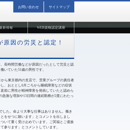
お問い合わせ
サイトマップ
WEB資格認定講座
最新情報
働が原因の労災と認定！
は、長時間労働などが原因だったとして労災と認
働いていた51歳の男性です。
4月から東京都内の支店で、営業グループの責任者
し、おととし6月ごろから睡眠障害などの症状
る直前に男性が精神障害を発病していたと認めら
の急激な増加や13日間の連続勤務が2度にわたっ
でした。命より大事な仕事はありません。働き
ことをせつに願います」とコメントを出しまし
について重く受け止めています。ご冥福とご遺族
して参ります」とコメントしています。