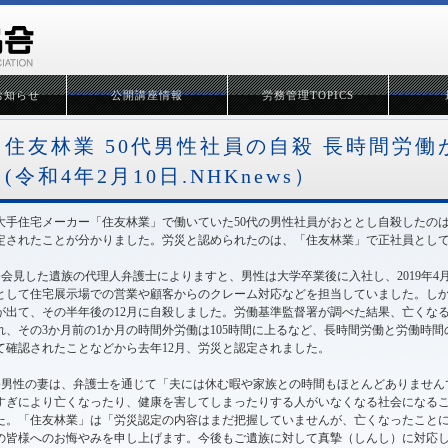
お知らせ
公開講座情報
労務管理TOPICS
住友林業 50代男性社員の自殺 長時間労
(令和4年2月10日.NHKnews）
大手住宅メーカー「住友林業」で働いていた50代の男性社員がおととし自殺したの
定されたことが分かりました。労災と認められたのは、「住友林業」で正社員として
●会見した遺族の代理人弁護士によりますと、男性は大学卒業後に入社し、2019年
として住宅展示場での営業や顧客からのクレーム対応などを担当していました。しか
が出て、その半年後の12月に自殺しました。労働基準監督署が調べた結果、亡くな
れ、その3か月前の1か月の時間外労働は105時間に上るなど、長時間労働と労働時間
て確認されたことなどから去年12月、労災と認定されました。
●男性の妻は、弁護士を通じて「夫には休む暇や家族との時間もほとんどありません
すぎにより亡くなったり、健康を害してしまったりする人がいなくなる社会になる
た。「住友林業」は「労災認定の内容はまだ把握していませんが、亡くなったこと
の皆様へのお悔やみを申し上げます。今後もご遺族に対して真摯（しんし）に対応