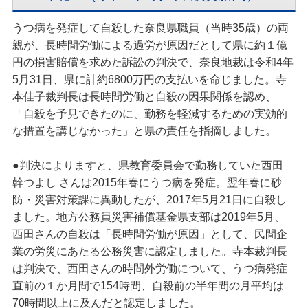
うつ病を発症して自殺した奈良県職員（当時35歳）の両
親が、長時間労働による過労が原因だとして県に約１億
円の損害賠償を求めた訴訟の判決で、奈良地裁は令和4年
5月31日、県に計約6800万円の支払いを命じました。寺
本佳子裁判長は長時間労働と自殺の因果関係を認め、
「自殺を予見できたのに、勤務を軽減するための実効的
な措置を講じなかった」と県の責任を指摘しました。
●判決によりますと、県教育委員会で勤務していた西田
幹つよし さんは2015年春にうつ病を発症。翌年春に砂
防・災害対策課に異動したが、2017年5月21日に自殺し
ました。地方公務員災害補償基金県支部は2019年5月、
西田さんの自殺は「長時間労働が原因」として、民間企
業の労災にあたる公務災害に認定しました。寺本裁判長
は判決で、西田さんの時間外労働について、うつ病発症
直前の１か月間で154時間、自殺前の半年間の月平均は
70時間以上に及んだと認定しました。