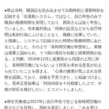
●県は当時、職員証を読み込ませて出勤時刻と退勤時刻を
記録する「出退勤システム」ではなく、自己申告のみで
職員の勤務時間を管理しており、西田さんは短く申告し
ていました。寺本裁判長は「同僚の証言などから在庁時
間は私的行為にふけることなく、職務に従事していた」
と指摘し、システムで記録された時間が勤務時間にあた
るとしました。その上で「長時間労働が常態化し、業務
は過重と認められ、うつ病の発症や自殺と因果関係があ
る」と判断。2016年12月に産業医から同課の上司に対
し、長時間労働にならないよう対策を求める意見が伝え
られていたことを踏まえ、「心身の健康が危ぶまれる状
態を認識しており、自殺を予見できた」と結論づけまし
た。荒井正吾知事は「判決内容を十分精査した上で、今
後の対応を検討したい」とコメントしました。
●厚生労働省は2017年に自己申告で生じる長時間労働の
防止などを目指し、指針を策定しました。これを受け、