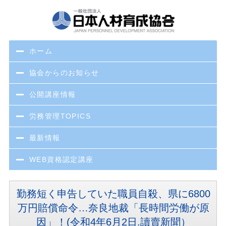
ホーム
協会からのお知らせ
公開講座情報
労務管理TOPICS
最新情報
WEB資格認定講座
勤務短く申告していた職員自殺、県に6800
万円賠償命令…奈良地裁「長時間労働が原
因」！(令和4年6月2日.讀賣新聞）