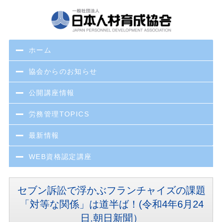
ホーム
協会からのお知らせ
公開講座情報
労務管理TOPICS
最新情報
WEB資格認定講座
セブン訴訟で浮かぶフランチャイズの課題
「対等な関係」は道半ば！(令和4年6月24
日.朝日新聞）