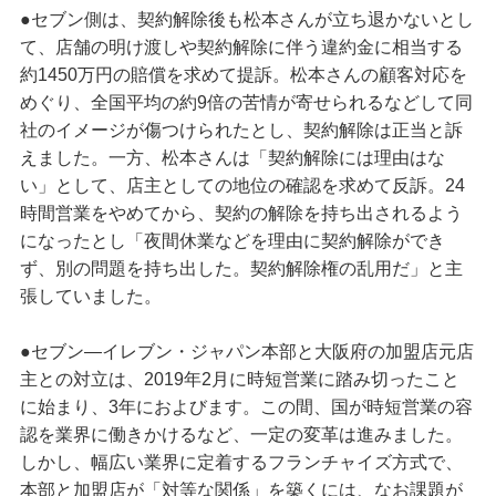
●セブン側は、契約解除後も松本さんが立ち退かないとし
て、店舗の明け渡しや契約解除に伴う違約金に相当する
約1450万円の賠償を求めて提訴。松本さんの顧客対応を
めぐり、全国平均の約9倍の苦情が寄せられるなどして同
社のイメージが傷つけられたとし、契約解除は正当と訴
えました。一方、松本さんは「契約解除には理由はな
い」として、店主としての地位の確認を求めて反訴。24
時間営業をやめてから、契約の解除を持ち出されるよう
になったとし「夜間休業などを理由に契約解除ができ
ず、別の問題を持ち出した。契約解除権の乱用だ」と主
張していました。
●セブン―イレブン・ジャパン本部と大阪府の加盟店元店
主との対立は、2019年2月に時短営業に踏み切ったこと
に始まり、3年におよびます。この間、国が時短営業の容
認を業界に働きかけるなど、一定の変革は進みました。
しかし、幅広い業界に定着するフランチャイズ方式で、
本部と加盟店が「対等な関係」を築くには、なお課題が