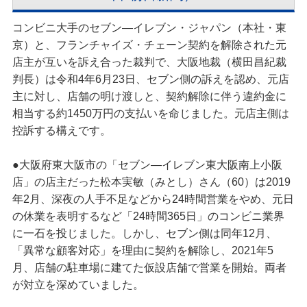
コンビニ大手のセブン―イレブン・ジャパン（本社・東
京）と、フランチャイズ・チェーン契約を解除された元
店主が互いを訴え合った裁判で、大阪地裁（横田昌紀裁
判長）は令和4年6月23日、セブン側の訴えを認め、元店
主に対し、店舗の明け渡しと、契約解除に伴う違約金に
相当する約1450万円の支払いを命じました。元店主側は
控訴する構えです。
●大阪府東大阪市の「セブン―イレブン東大阪南上小阪
店」の店主だった松本実敏（みとし）さん（60）は2019
年2月、深夜の人手不足などから24時間営業をやめ、元日
の休業を表明するなど「24時間365日」のコンビニ業界
に一石を投じました。しかし、セブン側は同年12月、
「異常な顧客対応」を理由に契約を解除し、2021年5
月、店舗の駐車場に建てた仮設店舗で営業を開始。両者
が対立を深めていました。