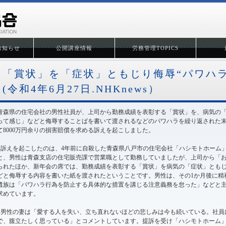
お知らせ
公開講座情報
労務管理TOPICS
「賞状」を「症状」ともじり侮辱“パワハ
(令和4年6月27日.NHKnews）
青森県の住宅会社の男性社員が、上司から勤務成績を表彰する「賞状」を、病気の
って感じ」などと侮辱することばを書いて渡されるなどのパワハラを繰り返された
て8000万円余りの損害賠償を求める訴えを起こしました。
●訴えを起こしたのは、4年前に自殺した青森県八戸市の住宅会社「ハシモトホーム」
と、男性は青森支店の住宅販売課で営業職として勤務していましたが、上司から「
られたほか、新年会の席では、勤務成績を表彰する「賞状」を病気の「症状」とも
どと侮辱する内容を書いた紙を渡されたということです。男性は、その1か月後に精
遺族は「パワハラ行為を防止する具体的な措置を講じる注意義務を怠った」などと主張
求めています。
●男性の妻は「愛する人を失い、立ち直れないほどの悲しみは今も続いている。社員
で、腹立たしく思っている」とコメントしています。提訴を受け「ハシモトホーム