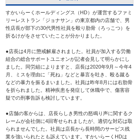
すかいらーくホールディングス（HD）が運営するファミ
リーレストラン「ジョナサン」の東京都内の店舗で、男
性店長が部下の30代男性社員を殴り肋骨（ろっこつ）を
折るけがをさせていたことが分かりました。
●店長は4月に懲戒解雇されました。社員が加入する労働
組合の総合サポートユニオンが記者会見して明らかにし
ました。同労組によりますと、店長は2020年9月～今年4
月、ミスを理由に「死ね」などと暴言を吐き、殴る蹴る
などの暴力を振るまいました。社員は昨年8月には右肋骨
を折られました。精神疾患を発症して休職中で、傷害容
疑での刑事告訴も検討しています。
●店舗の客からは、店長らしき男性の怒鳴り声に関するク
レームが会社側に4回寄せられましたが、適切な対応は取
られませんでした。社員は店長から長時間のサービス残
業を強いられたとも訴えています。すかいらーくHDは