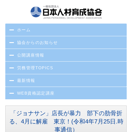
ホーム
協会からのお知らせ
公開講座情報
労務管理TOPICS
最新情報
WEB資格認定講座
「ジョナサン」店長が暴力 部下の肋骨折
る、4月に解雇 東京！(令和4年7月25日.時
事通信）