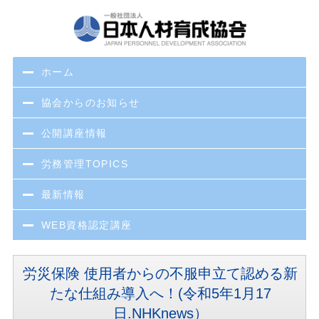
ホーム
協会からのお知らせ
公開講座情報
労務管理TOPICS
最新情報
WEB資格認定講座
労災保険 使用者からの不服申立て認める新
たな仕組み導入へ！(令和5年1月17
日.NHKnews）