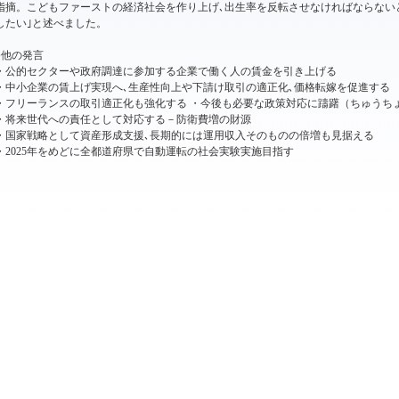
指摘。こどもファーストの経済社会を作り上げ､出生率を反転させなければならない
したい｣と述べました。
●他の発言
・公的セクターや政府調達に参加する企業で働く人の賃金を引き上げる
・中小企業の賃上げ実現へ､生産性向上や下請け取引の適正化､価格転嫁を促進する
・フリーランスの取引適正化も強化する ・今後も必要な政策対応に躊躇（ちゅうち
・将来世代への責任として対応する－防衛費増の財源
・国家戦略として資産形成支援､長期的には運用収入そのものの倍増も見据える
・2025年をめどに全都道府県で自動運転の社会実験実施目指す