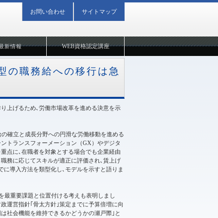
お問い合わせ
サイトマップ
WEB資格認定講座
最新情報
型の職務給への移行は急
作り上げるため､労働市場改革を進める決意を示
給の確立と成長分野への円滑な労働移動を進める
ーントランスフォーメーション（GX）やデジタ
を重点に､在職者を対象とする場合でも企業経由
職務に応じてスキルが適正に評価され､賃上げ
でに導入方法を類型化し､モデルを示すと語りま
｣を最重要課題と位置付ける考えも表明しまし
財政運営指針｢骨太方針｣策定までに予算倍増に向
国は社会機能を維持できるかどうかの瀬戸際｣と