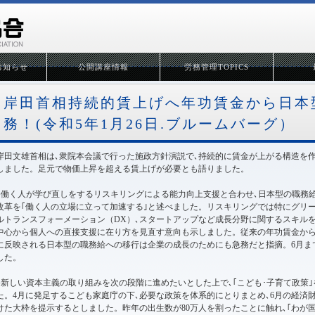
お知らせ
公開講座情報
労務管理TOPICS
岸田首相持続的賃上げへ年功賃金から日本
務！(令和5年1月26日.ブルームバーグ）
岸田文雄首相は､衆院本会議で行った施政方針演説で､持続的に賃金が上がる構造を
しました。足元で物価上昇を超える賃上げが必要とも語りました。
●働く人が学び直しをするリスキリングによる能力向上支援と合わせ､日本型の職務
改革を｢働く人の立場に立って加速する｣と述べました。リスキリングでは特にグリ
ルトランスフォーメーション（DX）､スタートアップなど成長分野に関するスキル
中心から個人への直接支援に在り方を見直す意向も示しました。従来の年功賃金から
に反映される日本型の職務給への移行は企業の成長のためにも急務だと指摘。6月ま
した。
●新しい資本主義の取り組みを次の段階に進めたいとした上で､｢こども･子育て政策
た。4月に発足するこども家庭庁の下､必要な政策を体系的にとりまとめ､6月の経済
けた大枠を提示するとしました。昨年の出生数が80万人を割ったことに触れ､｢わが