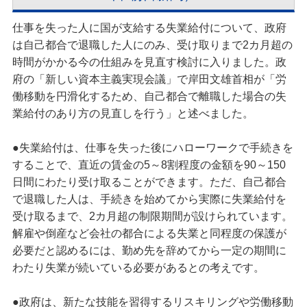
仕事を失った人に国が支給する失業給付について、政府
は自己都合で退職した人にのみ、受け取りまで2カ月超の
時間がかかる今の仕組みを見直す検討に入りました。政
府の「新しい資本主義実現会議」で岸田文雄首相が「労
働移動を円滑化するため、自己都合で離職した場合の失
業給付のあり方の見直しを行う」と述べました。
●失業給付は、仕事を失った後にハローワークで手続きを
することで、直近の賃金の5～8割程度の金額を90～150
日間にわたり受け取ることができます。ただ、自己都合
で退職した人は、手続きを始めてから実際に失業給付を
受け取るまで、2カ月超の制限期間が設けられています。
解雇や倒産など会社の都合による失業と同程度の保護が
必要だと認めるには、勤め先を辞めてから一定の期間に
わたり失業が続いている必要があるとの考えです。
●政府は、新たな技能を習得するリスキリングや労働移動