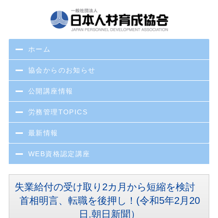
ホーム
協会からのお知らせ
公開講座情報
労務管理TOPICS
最新情報
WEB資格認定講座
失業給付の受け取り2カ月から短縮を検討
首相明言、転職を後押し！(令和5年2月20
日.朝日新聞）