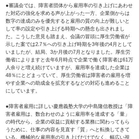
●審議会では、障害者団体から雇用率の引き上げにあわせ
た対応の強化を求める声が上がった一方、企業側からは
数字の達成のみを優先すると雇用の質の向上が難しいと
して率の設定や引き上げる時期への懸念も出されまし
た。こうした意見も踏まえ、会議の冒頭に厚生労働省が
示した案では2.7％への引き上げ時期を3年後の4月として
いましたが、結局、3か月後の7月となりました。厚生労
働省によりますと去年6月時点で企業で働く障害者は61万
人余りと増え続けていますが、雇用率を達成した企業は
48％にとどまっていて、厚生労働省は障害者の雇用を増
やす企業への助成金を拡充するなどの対応も進めること
にしています。
●障害者雇用に詳しい慶應義塾大学の中島隆信教授は「障
害者雇用は、数合わせのように雇用率を達成する「量」
の時代から、企業の収益に貢献する業務に関わってもら
うために、仕事の内容を見直す「質」へと転換してきて
いる。機械的な雇用率の引き上げだけでなく、幅広い視