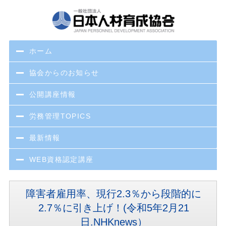
ホーム
協会からのお知らせ
公開講座情報
労務管理TOPICS
最新情報
WEB資格認定講座
障害者雇用率、現行2.3％から段階的に
2.7％に引き上げ！(令和5年2月21
日.NHKnews）