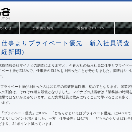
お知らせ
公開講座情報
労務管理TOPICS
仕事よりプライベート優先 新入社員調査 !(
経新聞)
就職情報会社マイナビの調査によりますと、今春入社の新入社員に仕事とプライベ
イベート派が53.3％で、仕事派の45.1％を上回ったことが分かりました。調査は3～
す。
●プライベート派が上回ったのは2011年の調査開始以来、初めてとなります。残業
人の割合は、それぞれ過去最低となりました。マイナビの担当者は「業務後の時間
結果ではないかとみています。ただ先輩社員と飲みに行くことで学べることも多く
います。
●「プライベート優先」は8.8％、「どちらかといえばプライベート優先」は44.5％で
年より4.6ポイント増えました。一方「仕事優先」は4.7％、「どちらかといえば仕事優
どまり、5.1ポイント減っています。