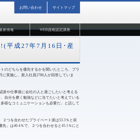
お問い合わせ
サイトマップ
WEB資格認定講座
最新情報
平成27年7月16日･産
ートのどちらを優先するかを聞いたところ、プラ
4月に実施し、新入社員2786人が回答していま
容認派や仕事後に会社の人と過ごしたいと考える
を、自分を磨く勉強などに当てたいと考えている
、多様なコミュニケーションも必要だ」と話して
、２つを合わせたプライベート派は53.3％と前
先」は40.4％で、２つを合わせると45.1％にと