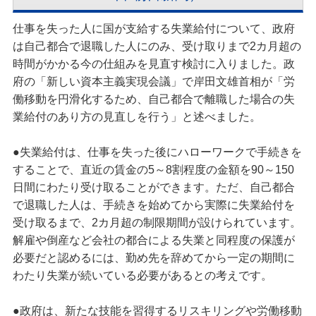
仕事を失った人に国が支給する失業給付について、政府
は自己都合で退職した人にのみ、受け取りまで2カ月超の
時間がかかる今の仕組みを見直す検討に入りました。政
府の「新しい資本主義実現会議」で岸田文雄首相が「労
働移動を円滑化するため、自己都合で離職した場合の失
業給付のあり方の見直しを行う」と述べました。
●失業給付は、仕事を失った後にハローワークで手続きを
することで、直近の賃金の5～8割程度の金額を90～150
日間にわたり受け取ることができます。ただ、自己都合
で退職した人は、手続きを始めてから実際に失業給付を
受け取るまで、2カ月超の制限期間が設けられています。
解雇や倒産など会社の都合による失業と同程度の保護が
必要だと認めるには、勤め先を辞めてから一定の期間に
わたり失業が続いている必要があるとの考えです。
●政府は、新たな技能を習得するリスキリングや労働移動