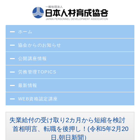
ホーム
協会からのお知らせ
公開講座情報
労務管理TOPICS
最新情報
WEB資格認定講座
失業給付の受け取り2カ月から短縮を検討
首相明言、転職を後押し！(令和5年2月20
日.朝日新聞）