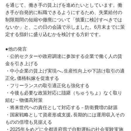
を通じて、働き手の賃上げを進めたいとしています。働
き手が自発的に転職できるようにするため、失業給付の
制限期間の短縮や撤廃について「慎重に検討すべきでは
ないか」と、この日の会議で示しました。6月末までに策
定する指針に盛り込むかを検討する方針です。
●他の発言
・公的セクターや政府調達に参加する企業で働く人の賃
金を引き上げる
・中小企業の賃上げ実現へ､生産性向上や下請け取引の適
正化､価格転嫁を促進する
・フリーランスの取引適正化も強化する
・今後も必要な政策対応に躊躇（ちゅうちょ）なく取り
組む－物価高対策
・将来世代への責任として対応する－防衛費増の財源
・国家戦略として資産形成支援､長期的には運用収入その
ものの倍増も見据える
・2025年をめどに全都道府県で自動運転の社会実験実施