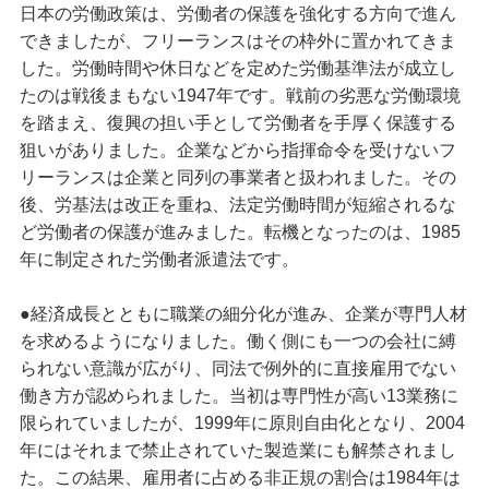
日本の労働政策は、労働者の保護を強化する方向で進ん
できましたが、フリーランスはその枠外に置かれてきま
した。労働時間や休日などを定めた労働基準法が成立し
たのは戦後まもない1947年です。戦前の劣悪な労働環境
を踏まえ、復興の担い手として労働者を手厚く保護する
狙いがありました。企業などから指揮命令を受けないフ
リーランスは企業と同列の事業者と扱われました。その
後、労基法は改正を重ね、法定労働時間が短縮されるな
ど労働者の保護が進みました。転機となったのは、1985
年に制定された労働者派遣法です。
●経済成長とともに職業の細分化が進み、企業が専門人材
を求めるようになりました。働く側にも一つの会社に縛
られない意識が広がり、同法で例外的に直接雇用でない
働き方が認められました。当初は専門性が高い13業務に
限られていましたが、1999年に原則自由化となり、2004
年にはそれまで禁止されていた製造業にも解禁されまし
た。この結果、雇用者に占める非正規の割合は1984年は