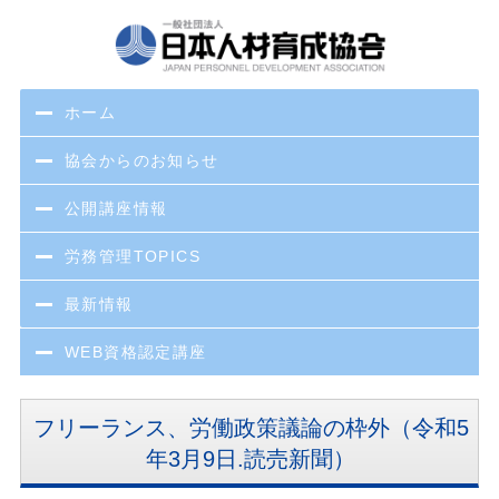
ホーム
協会からのお知らせ
公開講座情報
労務管理TOPICS
最新情報
WEB資格認定講座
フリーランス、労働政策議論の枠外（令和5
年3月9日.読売新聞）