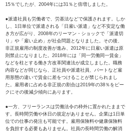
15％でしたが、2004年には31％と倍増しました。
●派遣社員も労働者で、労基法などで保護されます。しか
し、1日単位で派遣される「日雇い派遣」など不安定な働
き方が広がり、2008年のリーマン・ショックで「派遣切
り」や「雇い止め」が社会問題となりました。その後、
非正規雇用の制度改善が進み、2012年に日雇い派遣は原
則禁止になりました。2018年には「同一労働同一賃金」
などを柱とする働き方改革関連法が成立しました。職務
内容などが同じなら、正社員や派遣社員、パートなど雇
用形態の違いで賃金に差をつけることが禁じられまし
た。雇用者に占める非正規の割合は2019年の38％をピー
クにその後減少傾向にあります。
●一方、フリーランスは労働法令の枠外に置かれたままで
す。長時間労働や休日の規定がありません。企業は1日単
位での仕事の発注も可能です。雇用保険料や健康保険料
を負担する必要もありません。社員の長時間労働の解消