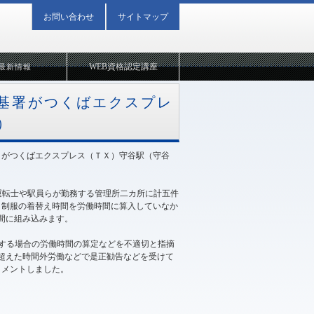
お問い合わせ
サイトマップ
WEB資格認定講座
最新情報
基署がつくばエクスプレ
）
）がつくばエクスプレス（ＴＸ）守谷駅（守谷
運転士や駅員らが勤務する管理所二カ所に計五件
、制服の着替え時間を労働時間に算入していなか
間に組み込みます。
する場合の労働時間の算定などを不適切と指摘
を超えた時間外労働などで是正勧告などを受けて
コメントしました。
2023年04月10日 12:51