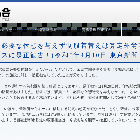
お知らせ
公開講座情報
労務管理TOPICS
必要な休憩を与えず制服着替えは算定外労
スに是正勧告！(令和5年4月10日.東京新聞
駅員に必要な休憩を与えなかったなどとして、常総労働基準監督署（茨城県常総市
市）の施設に対し、是正勧告していたことが分かりました。
●ＴＸを運行する首都圏新都市鉄道によりますと、是正勧告は1月20日付。守谷駅の
の指摘がありました。勧告では、駅員一人に必要な休憩時間を与えなかったことや
ったことを改善するよう求めています。同社は今後、着替え時間として5分を労働時
●このほか、管理所からホームに移動する時間の想定が短かったことや、研修に出席
しています。管理所二カ所には約200人が勤務しています。同社は以前、労使協定
います。首都圏新都市鉄道の広報担当は「今後も法令順守を徹底していきたい」と