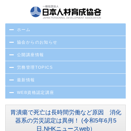
ホーム
協会からのお知らせ
公開講座情報
労務管理TOPICS
最新情報
WEB資格認定講座
胃潰瘍で死亡は長時間労働など原因 消化
器系の労災認定は異例！ (令和5年6月5
日.NHKニュースweb）