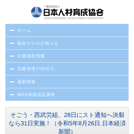
ホーム
協会からのお知らせ
公開講座情報
労務管理TOPICS
最新情報
WEB資格認定講座
そごう・西武労組、28日にスト通知へ決裂
なら31日実施！（令和5年8月26日.日本経済
新聞）