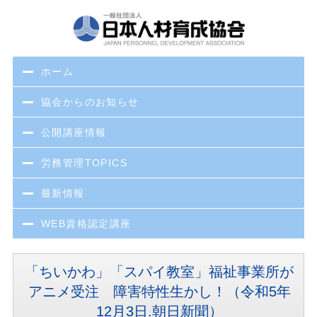
ホーム
協会からのお知らせ
公開講座情報
労務管理TOPICS
最新情報
WEB資格認定講座
「ちいかわ」「スパイ教室」福祉事業所が
アニメ受注 障害特性生かし！（令和5年
12月3日.朝日新聞）