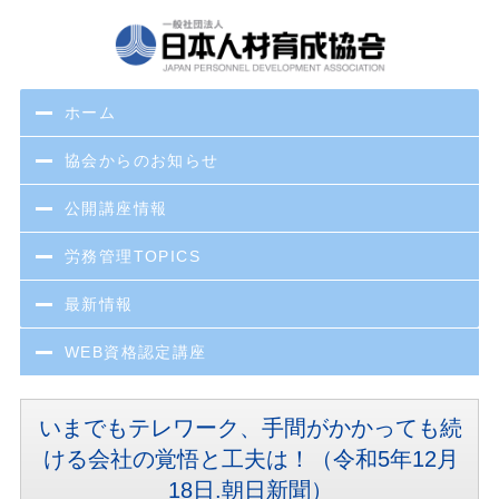
ホーム
協会からのお知らせ
公開講座情報
労務管理TOPICS
最新情報
WEB資格認定講座
いまでもテレワーク、手間がかかっても続
ける会社の覚悟と工夫は！（令和5年12月
18日.朝日新聞）