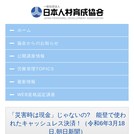
ホーム
協会からのお知らせ
公開講座情報
労務管理TOPICS
最新情報
WEB資格認定講座
「災害時は現金」じゃないの? 能登で使わ
れたキャッシュレス決済！（令和6年3月18
日.朝日新聞）