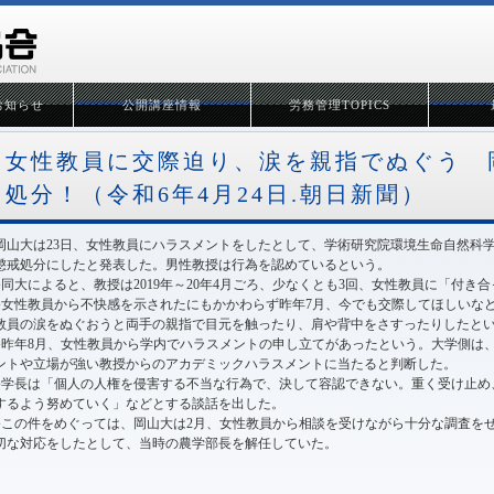
お知らせ
公開講座情報
労務管理TOPICS
女性教員に交際迫り、涙を親指でぬぐう 
処分！（令和6年4月24日.朝日新聞）
岡山大は23日、女性教員にハラスメントをしたとして、学術研究院環境生命自然科学学
懲戒処分にしたと発表した。男性教授は行為を認めているという。
●同大によると、教授は2019年～20年4月ごろ、少なくとも3回、女性教員に「付き
●女性教員から不快感を示されたにもかかわらず昨年7月、今でも交際してほしいな
教員の涙をぬぐおうと両手の親指で目元を触ったり、肩や背中をさすったりしたと
●昨年8月、女性教員から学内でハラスメントの申し立てがあったという。大学側は
ントや立場が強い教授からのアカデミックハラスメントに当たると判断した。
●学長は「個人の人権を侵害する不当な行為で、決して容認できない。重く受け止め
するよう努めていく」などとする談話を出した。
●この件をめぐっては、岡山大は2月、女性教員から相談を受けながら十分な調査を
切な対応をしたとして、当時の農学部長を解任していた。