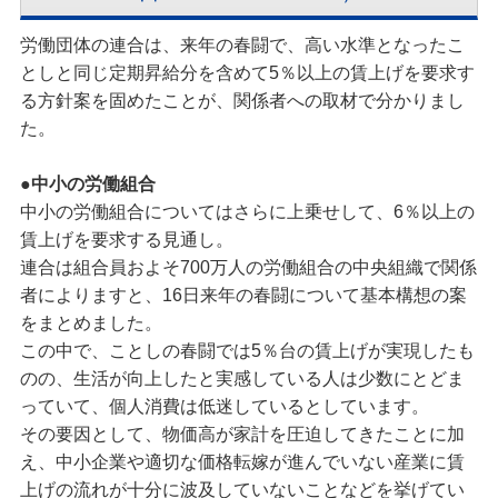
労働団体の連合は、来年の春闘で、高い水準となったこ
としと同じ定期昇給分を含めて5％以上の賃上げを要求す
る方針案を固めたことが、関係者への取材で分かりまし
た。
●中小の労働組合
中小の労働組合についてはさらに上乗せして、6％以上の
賃上げを要求する見通し。
連合は組合員およそ700万人の労働組合の中央組織で関係
者によりますと、16日来年の春闘について基本構想の案
をまとめました。
この中で、ことしの春闘では5％台の賃上げが実現したも
のの、生活が向上したと実感している人は少数にとどま
っていて、個人消費は低迷しているとしています。
その要因として、物価高が家計を圧迫してきたことに加
え、中小企業や適切な価格転嫁が進んでいない産業に賃
上げの流れが十分に波及していないことなどを挙げてい