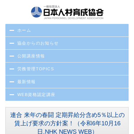
ホーム
協会からのお知らせ
公開講座情報
労務管理TOPICS
最新情報
WEB資格認定講座
連合 来年の春闘 定期昇給分含め5％以上の
賃上げ要求の方針案！（令和6年10月16
日.NHK NEWS WEB）