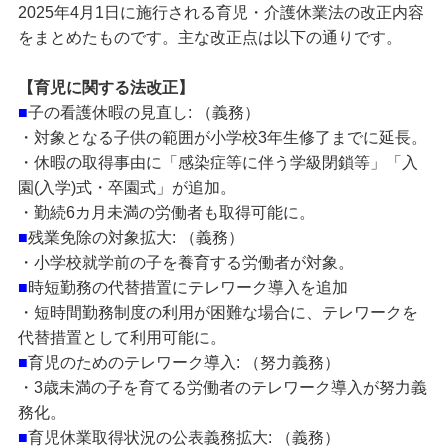
2025年4月1日に施行される育児・介護休業法の改正内容
をまとめたものです。主な改正点は以下の通りです。
【育児に関する法改正】
■
子の看護休暇の見直し: （義務）
・対象となる子供の範囲が小学校3年生修了までに延長。
・休暇の取得事由に「感染症等に伴う学級閉鎖等」「入
園(入学)式・卒園式」が追加。
・勤続6カ月未満の労働者も取得可能に。
■
残業免除の対象拡大: （義務）
・小学校就学前の子を養育する労働者が対象。
■
時短勤務の代替措置にテレワーク導入を追加
・短時間勤務制度の利用が困難な場合に、テレワークを
代替措置として利用可能に。
■
育児のためのテレワーク導入: （努力義務）
・3歳未満の子を育てる労働者のテレワーク導入が努力義
務化。
■
育児休業取得状況の公表義務拡大: （義務）