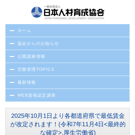
ホーム
協会からのお知らせ
公開講座情報
労務管理TOPICS
最新情報
WEB資格認定講座
2025年10月1日より各都道府県で最低賃金
が改定されます！(令和7年11月4日<最終的
な確定>.厚生労働省)