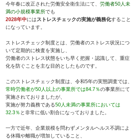
今年春に改正された労働安全衛生法にて、
労働者50人未
満の小規模事業所
でも
2028年中
には
ストレスチェックの実施が義務化
すること
になっています。
ストレスチェック制度とは、労働者のストレス状況につ
いて定期的に検査を実施し、
労働者のストレス状態をいち早く把握・認識して、重症
化を防ぐことを主な目的としたものです。
このストレスチェック制度は、令和5年の実態調査では、
常時労働者が50人以上の事業所では84.7％
の事業所にて
実施されておりましたが、
実施が努力義務である
50人未満の事業所においては
32.3％
と非常に低い割合になっておりました。
一方で近年、企業規模を問わずメンタルヘルス不調によ
る休職や離職が増加していること、