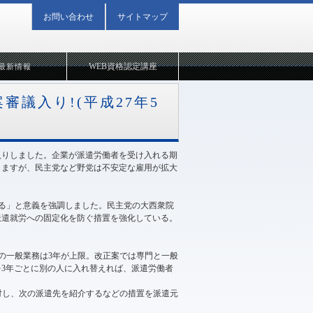
お問い合わせ
サイトマップ
WEB資格認定講座
最新情報
審議入り!(平成27年5
議入りしました。企業が派遣労働者を受け入れる期
しますが、民主党など野党は不安定な雇用が拡大
る」と意義を強調しました。民主党の大西衆院
派遣就労への固定化を防ぐ措置を強化している。
の一般業務は3年が上限。改正案では専門と一般
3年ごとに別の人に入れ替えれば、派遣労働者
対し、次の派遣先を紹介するなどの措置を派遣元