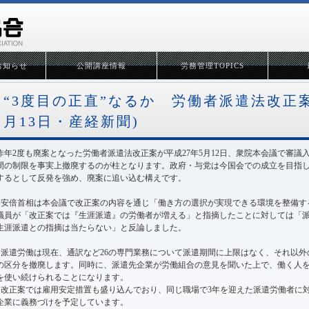
お知らせ
公開講座情報
労務管理TOPICS
“3度目の正直”なるか 労働者派遣法改正案
月13日・産経新聞)
昨年2度も廃案となった労働者派遣法改正案が平成27年5月12日、衆院本会議で審
間の制限を事実上撤廃するのが柱となります。政府・与党は今国会での成立を目指
するとして反発を強め、廃案に追い込む構えです。
●安倍首相は本会議で改正案の内容を通じ「働き方の選択が実現できる環境を整備す
議員が「改正案では『生涯派遣』の労働者が増える」と指摘したことに対しては「
生涯派遣との指摘は当たらない」と反論しました。
●派遣労働は現在、通訳など26の専門業務について派遣期間に上限はなく、それ以外
の区分を撤廃します。同時に、派遣先企業が労働組合の意見を聞いた上で、働く人を
を使い続けられることになります。
●改正案では雇用安定措置も盛り込んでおり、同じ職場で3年を迎えた派遣労働者に
企業に義務づけを予定しています。