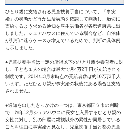
ひとり親に支給される児童扶養手当について、「事実
婚」の状態かどうか生活実態を確認して判断し、適切に
支給するよう求める通知を厚生労働省が各都道府県に出
しました。シェアハウスに住んでいる場合など、自治体
が判断に迷うケースが増えているためで、判断の具体例
も示しました。
●児童扶養手当は一定の所得以下のひとり親や養育者に対
し、子ども１人の場合は最大で月4万2千円が支給される
制度です。2014年3月末時点の受給者数は約107万3千人
います。ただひとり親が事実婚の状態にある場合は支給
されません。
●通知を出したきっかけの一つは、東京都国立市の判断
で、昨年12月シェアハウスに長女と入居するひとり親の
女性に対し、別の部屋に親族以外の異性が同居している
ことを理由に事実婚と見なし、児童扶養手当と都の児童