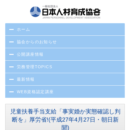
ホーム
協会からのお知らせ
公開講座情報
労務管理TOPICS
最新情報
WEB資格認定講座
児童扶養手当支給「事実婚か実態確認し判
断を」厚労省!(平成27年4月27日・朝日新
聞)