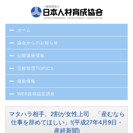
ホーム
協会からのお知らせ
公開講座情報
労務管理TOPICS
最新情報
WEB資格認定講座
マタハラ相手、2割が女性上司 「産むなら
仕事を辞めてほしい」!(平成27年4月9日・
産経新聞)