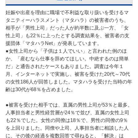
妊娠や出産を理由に職場で不利益な取り扱いを受けるマ
タニティーハラスメント（マタハラ）の被害者のうち、
相手が「男性上司」だった人が約半数に及ぶ一方、「女
性上司」も22％に上ったとする調査結果を、被害者の支
援団体「マタハラNet」が発表しています。
●女性上司から「子供は１人でいい」と言われた例のほ
か、「産むなら仕事を辞めてほしい。中絶するのは簡単
だ」と通告されたケースもありました。調査は今年１
月、インターネットで実施し、被害を受けた20代～70代
の女性186人が回答しました。マタハラを受けた当時の年
齢は30代が68％を占めました。
●被害を受けた相手では、直属の男性上司が53％と最多。
人事担当者と男性経営層が24％で並び、直属の女性上司
も22％でした。女性の同僚は18％で、男性の同僚の9％
を上回りました。同僚や上司、人事担当者に相談した人
に、その後の経過を複数回答で尋ねると、「解決」は