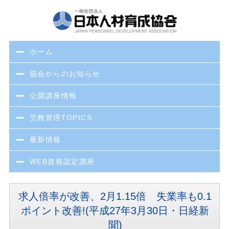
ホーム
協会からのお知らせ
公開講座情報
労務管理TOPICS
最新情報
WEB資格認定講座
求人倍率が改善、2月1.15倍 失業率も0.1
ポイント改善!(平成27年3月30日・日経新
聞)