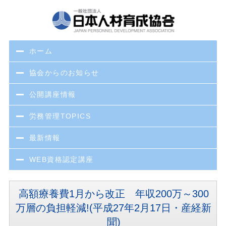
ホーム
協会からのお知らせ
公開講座情報
労務管理TOPICS
最新情報
WEB資格認定講座
高額療養費1月から改正 年収200万～300
万層の負担軽減!(平成27年2月17日・産経新
聞)