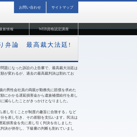
お問い合わせ
サイトマップ
WEB資格認定講座
最新情報
り弁論 最高裁大法廷!
が問題になった訴訟の上告審で、最高裁大法廷は
取額が変わるが、過去の最高裁判決は割れてお
5歳の男性会社員の両親が勤務先に賠償を求めた
償額にかかる遅延損害金から遺族補償給付を差し
万円に減らしたことがきっかけとなりました。
ら差し引くことが制度の趣旨に合致する」など
付分を差し引き、その差額を支払います。民法は
て遅延損害金を先に差し引く判決を出しました
裁判決が併存し、下級審の判断も割れていまし