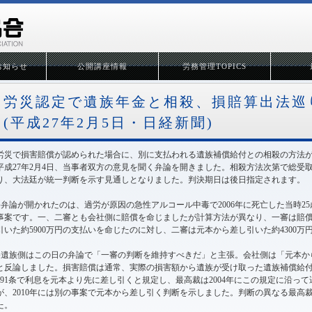
お知らせ
公開講座情報
労務管理TOPICS
労災認定で遺族年金と相殺、損賠算出法巡
(平成27年2月5日・日経新聞)
労災で損害賠償が認められた場合に、別に支払われる遺族補償給付との相殺の方法
平成27年2月4日、当事者双方の意見を聞く弁論を開きました。相殺方法次第で総受
り、大法廷が統一判断を示す見通しとなりました。判決期日は後日指定されます。
●弁論が開かれたのは、過労が原因の急性アルコール中毒で2006年に死亡した当時2
事案です。一、二審とも会社側に賠償を命じましたが計算方法が異なり、一審は賠
引いた約5900万円の支払いを命じたのに対し、二審は元本から差し引いた約4300
●遺族側はこの日の弁論で「一審の判断を維持すべきだ」と主張。会社側は「元本か
と反論しました。損害賠償は通常、実際の損害額から遺族が受け取った遺族補償給
491条で利息を元本より先に差し引くと規定し、最高裁は2004年にこの規定に沿っ
が、2010年には別の事案で元本から差し引く判断を示しました。判断の異なる最高
た。