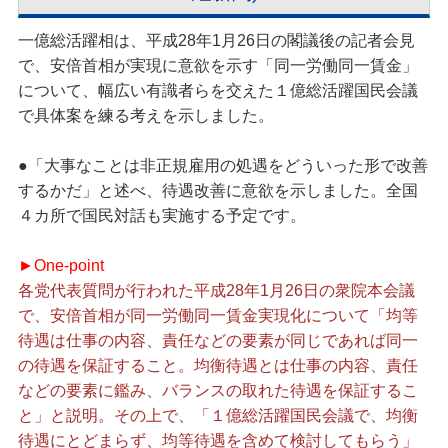
一億総活躍相は、平成28年1月26日の閣議後の記者会見
で、安倍首相が実現に意欲を示す「同一労働同一賃金」
について、幅広い有識者らを交えた１億総活躍国民会議
で具体案を練る考えを示しました。
●「大事なことは非正規雇用の処遇をどういった形で改善
するかだ」と述べ、待遇改善に意欲を示しました。全国
４カ所で国民対話も実施する予定です。
►One-point
各党代表質問が行われた平成28年1月26日の衆院本会議
で、安倍首相が同一労働同一賃金実現化について「均等
待遇は仕事の内容、責任などの要素が同じであれば同一
の待遇を保証すること。均衡待遇とは仕事の内容、責任
などの要素に鑑み、バランスの取れた待遇を保証するこ
と」と説明。その上で、「１億総活躍国民会議で、均衡
待遇にとどまらず、均等待遇を含めて検討してもらう」