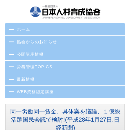
ホーム
協会からのお知らせ
公開講座情報
労務管理TOPICS
最新情報
WEB資格認定講座
同一労働同一賃金、具体案を議論、１億総
活躍国民会議で検討!(平成28年1月27日.日
経新聞)