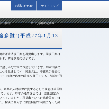
お問い合わせ
サイトマップ
WEB資格認定講座
最新情報
難!(平成27年1月13
労働者派遣法改正案を再提出します。同改正案は
らず、前途多難の様子です。
に盛り込む方向で検討しています。通常国会で
になる見通しです。民主党は、非正規労働者の
えで、政府が昨年の法案を修正しても、賛成に回
容。企業の人材確保に資するとして政府は成長戦
しています。昨年の通常国会では、罰則規定の
なっていました。再提出となった臨時国会では
れ、採決に至らずに衆院解散で廃案になった経