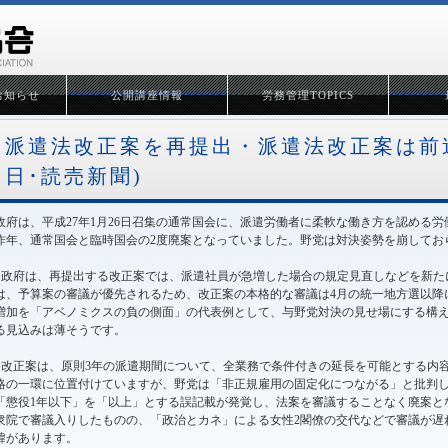
お知らせ
公開講座情報
労務管理TOPICS
派遣法改正案を再提出・派遣法改正案は前途多
日･読売新聞)
政府は、平成27年1月26日召集の通常国会に、派遣労働者に柔軟な働き方を認める
昨年、通常国会と臨時国会の2度廃案となっていました。野党は対決姿勢を崩してお
●政府は、再提出する改正案では、派遣社員が急増した場合の規定見直しなどを新た
は、予算案の審議が優先されるため、改正案の本格的な審議は4月の統一地方選以降
増加を「アベノミクスの負の側面」の代表例として、与野党対決の見せ場にする構
る見込みは薄そうです。
●改正案は、原則3年の派遣期間について、全業務で条件付きの延長を可能とする内
略の一環に位置付けていますが、野党は「非正規雇用の固定化につながる」と批判
「懲役1年以下」を「以上」とする誤記載が発覚し、法案を審議することなく廃案と
衆院で審議入りしたものの、「政治とカネ」による女性2閣僚の交代などで審議が遅
緯があります。