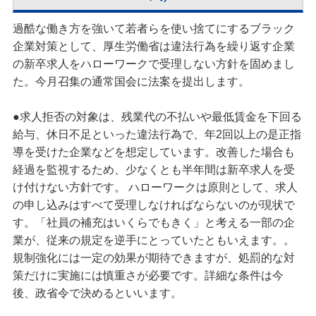
過酷な働き方を強いて若者らを使い捨てにするブラック
企業対策として、厚生労働省は違法行為を繰り返す企業
の新卒求人をハローワークで受理しない方針を固めまし
た。今月召集の通常国会に法案を提出します。
●求人拒否の対象は、残業代の不払いや最低賃金を下回る
給与、休日不足といった違法行為で、年2回以上の是正指
導を受けた企業などを想定しています。改善した場合も
経過を監視するため、少なくとも半年間は新卒求人を受
け付けない方針です。 ハローワークは原則として、求人
の申し込みはすべて受理しなければならないのが現状で
す。「社員の補充はいくらでもきく」と考える一部の企
業が、従来の規定を逆手にとっていたともいえます。。
規制強化には一定の効果が期待できますが、処罰的な対
策だけに実施には慎重さが必要です。詳細な条件は今
後、政省令で決めるといいます。