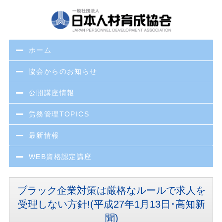
ホーム
協会からのお知らせ
公開講座情報
労務管理TOPICS
最新情報
WEB資格認定講座
ブラック企業対策は厳格なルールで求人を
受理しない方針!(平成27年1月13日･高知新
聞)