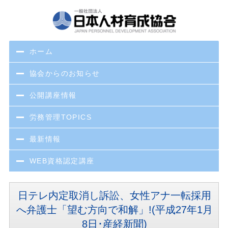
ホーム
協会からのお知らせ
公開講座情報
労務管理TOPICS
最新情報
WEB資格認定講座
日テレ内定取消し訴訟、女性アナ一転採用
へ弁護士「望む方向で和解」!(平成27年1月
8日･産経新聞)