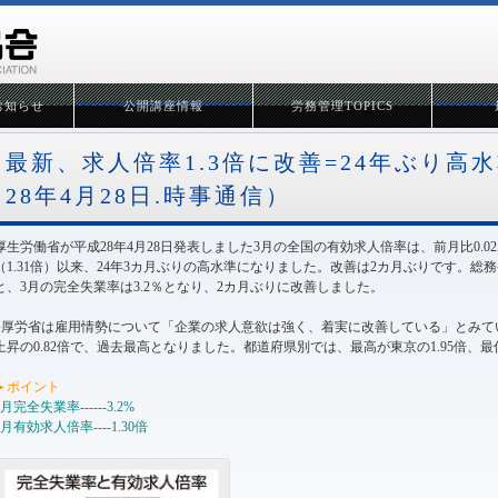
お知らせ
公開講座情報
労務管理TOPICS
最新、求人倍率1.3倍に改善=24年ぶり高水
28年4月28日.時事通信）
厚生労働省が平成28年4月28日発表しました3月の全国の有効求人倍率は、前月比0.02ポ
（1.31倍）以来、24年3カ月ぶりの高水準になりました。改善は2カ月ぶりです。
と、3月の完全失業率は3.2％となり、2カ月ぶりに改善しました。
●厚労省は雇用情勢について「企業の求人意欲は強く、着実に改善している」とみてい
上昇の0.82倍で、過去最高となりました。都道府県別では、最高が東京の1.95倍、最低
►ポイント
3月完全失業率------3.2%
3月有効求人倍率----1.30倍