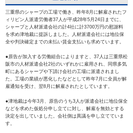
三重県のシャープの工場で働き、昨年8月に解雇されたフ
ィリピン人派遣労働者37人が平成28年5月24日までに、
シャープと人材派遣会社の計4社に計3700万円の慰謝料
を求め津地裁に提訴しました。人材派遣会社には地位保
全や判決確定までの未払い賃金支払いも求めています。
●原告が加入する労働組合によりますと、37人は三重県松
阪市の人材派遣会社2社のいずれかに雇用され、同県多気
町にあるシャープや下請け会社の工場に派遣されまし
た。工場の業績が悪化したなどとして昨年7月に全員が解
雇通知を受け、翌8月に解雇されたとしています。
●津地裁は今年3月、原告のうち3人が派遣会社に地位保全
などを求めた仮処分申し立てに対し、解雇を無効とする
決定を出していました。会社側は異議を申し立てていま
す。