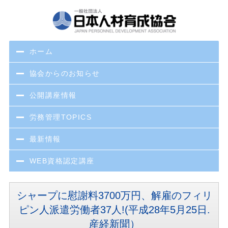
ホーム
協会からのお知らせ
公開講座情報
労務管理TOPICS
最新情報
WEB資格認定講座
シャープに慰謝料3700万円、解雇のフィリ
ピン人派遣労働者37人!(平成28年5月25日.
産経新聞）