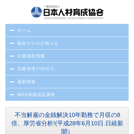
ホーム
協会からのお知らせ
公開講座情報
労務管理TOPICS
最新情報
WEB資格認定講座
不当解雇の金銭解決10年勤務で月収の8
倍、厚労省分析!(平成28年6月10日.日経新
聞）