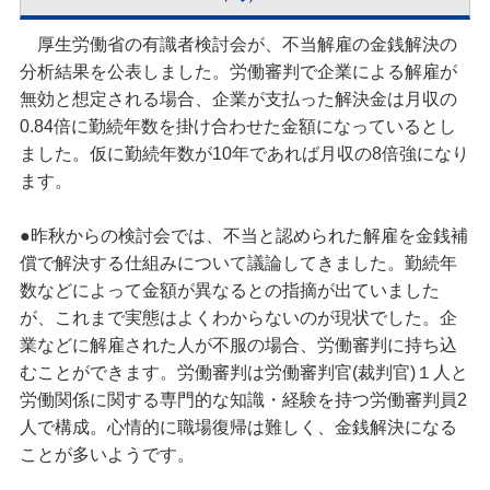
厚生労働省の有識者検討会が、不当解雇の金銭解決の
分析結果を公表しました。労働審判で企業による解雇が
無効と想定される場合、企業が支払った解決金は月収の
0.84倍に勤続年数を掛け合わせた金額になっているとし
ました。仮に勤続年数が10年であれば月収の8倍強になり
ます。
●昨秋からの検討会では、不当と認められた解雇を金銭補
償で解決する仕組みについて議論してきました。勤続年
数などによって金額が異なるとの指摘が出ていました
が、これまで実態はよくわからないのが現状でした。企
業などに解雇された人が不服の場合、労働審判に持ち込
むことができます。労働審判は労働審判官(裁判官)１人と
労働関係に関する専門的な知識・経験を持つ労働審判員2
人で構成。心情的に職場復帰は難しく、金銭解決になる
ことが多いようです。