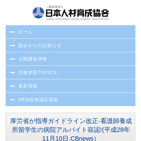
ホーム
協会からのお知らせ
公開講座情報
労務管理TOPICS
最新情報
WEB資格認定講座
厚労省が指導ガイドライン改正-看護師養成
所留学生の病院アルバイト容認!(平成28年
11月10日.CBnews）